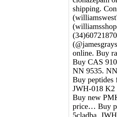
shipping. Con
(williamswes
(williamssho
(34)60721870
(@jamesgrays9
online. Buy 
Buy CAS 9104
NN 9535. NNC
Buy peptides 
JWH-018 K2 sp
Buy new PMK 
price… Buy pe
5cladba, JWH