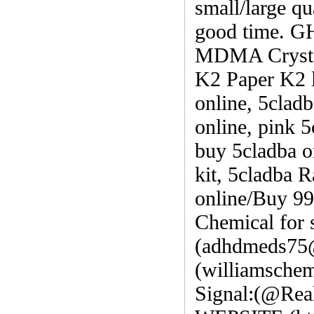
small/large qu
good time. 
MDMA Crysta
K2 Paper K2 
online, 5cladb
online, pink 
buy 5cladba o
kit, 5cladba R
online/Buy 
Chemical for 
(adhdmeds75
(williamsche
Signal:(@Rea