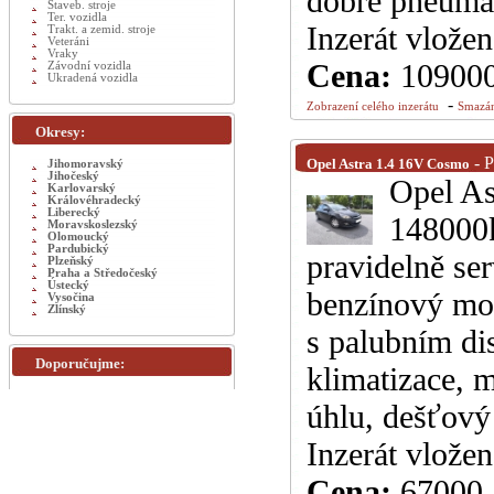
dobré pneumati
Staveb. stroje
Ter. vozidla
Inzerát vlože
Trakt. a zemid. stroje
Veteráni
Vraky
Cena:
10900
Závodní vozidla
Ukradená vozidla
-
Zobrazení celého inzerátu
Smazán
Okresy:
- 
Opel Astra 1.4 16V Cosmo
Jihomoravský
Jihočeský
Opel As
Karlovarský
Královéhradecký
Liberecký
148000
Moravskoslezský
Olomoucký
Pardubický
pravidelně se
Plzeňský
Praha a Středočeský
Ústecký
benzínový mot
Vysočina
Zlínský
s palubním di
Doporučujme:
klimatizace, 
úhlu, dešťový 
Inzerát vlože
Cena:
67000