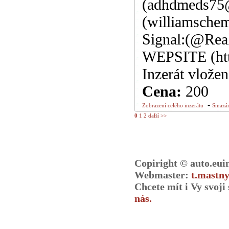
(adhdmeds75@
(williamsche
Signal:(@Rea
WEPSITE (htt
Inzerát vlože
Cena:
200
-
Zobrazení celého inzerátu
Smazán
0
1
2
další >>
Copiright © auto.eui
Webmaster:
t.mastny
Chcete mít i Vy svoj
nás.