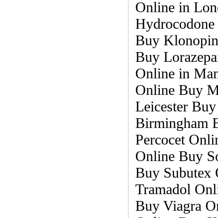
Online in Lo
Hydrocodone 
Buy Klonopin
Buy Lorazepa
Online in Ma
Online Buy Mo
Leicester Bu
Birmingham B
Percocet Onl
Online Buy S
Buy Subutex O
Tramadol Onli
Buy Viagra O