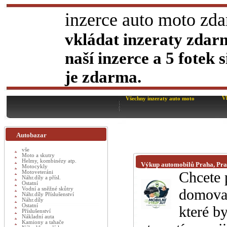
inzerce auto moto zd
vkládat inzeraty zdar
naší inzerce a 5 fotek
je zdarma.
V
Všechny inzeraty auto moto
Autobazar
vše
Moto a skutry
Helmy, kombinézy atp.
Výkup automobilů Praha, Pr
Motocykly
Chcete 
Motoveteráni
Náhr.díly a přísl.
Ostatní
Vodní a sněžné skůtry
domova,
Náhr.díly Příslušenství
Náhr.díly
Ostatní
které b
Příslušenství
Nákladní auta
Kamiony a tahače