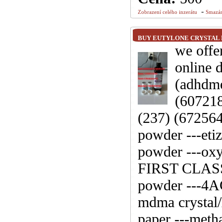
-
Zobrazení celého inzerátu
Smazán
BUY EUTYLONE CRYSTAL 
we offer
online 
(adhdm
(607218
(237) (672564
powder ---eti
powder ---ox
FIRST CLASS 
powder ---4A
mdma crystal/
paper ---met