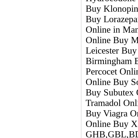
Buy Klonopin
Buy Lorazepa
Online in Ma
Online Buy Mo
Leicester Bu
Birmingham B
Percocet Onl
Online Buy S
Buy Subutex O
Tramadol Onli
Buy Viagra O
Online Buy X
GHB,GBL,BDO 