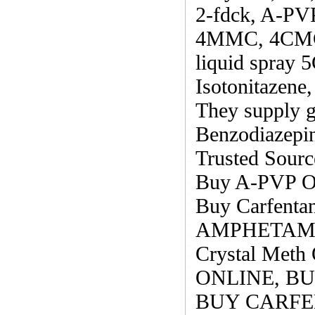
2-fdck, A-PV
4MMC, 4CMC,
liquid spray
Isotonitazene
They supply g
Benzodiazepin
Trusted Sourc
Buy A-PVP On
Buy Carfenta
AMPHETAMIN
Crystal Me
ONLINE, B
BUY CARFEN