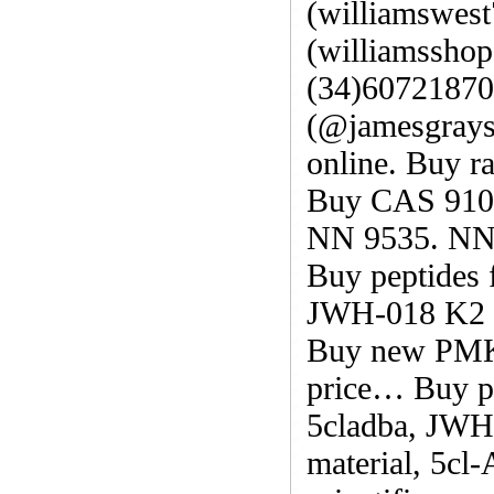
(williamswes
(williamssho
(34)60721870
(@jamesgrays9
online. Buy 
Buy CAS 9104
NN 9535. NNC
Buy peptides 
JWH-018 K2 sp
Buy new PMK 
price… Buy pe
5cladba, JWH
material, 5cl