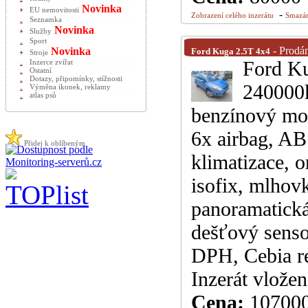
Novinka
EU nemovitosti
-
Zobrazení celého inzerátu
Smazán
Seznamka
Novinka
Služby
Sport
- Prodá
Novinka
Ford Kuga 2.5T 4x4
Stroje
Ford Ku
Inzerce zvířat
Ostatní
Dotazy, připomínky, stížnosti
240000k
Výměna ikonek, reklamy
atlas psů
benzínový mot
6x airbag, AB
Přidej k oblíbeným
klimatizace, o
isofix, mlhovk
panoramatická
dešťový senso
DPH, Cebia r
Inzerát vlože
Cena:
10700