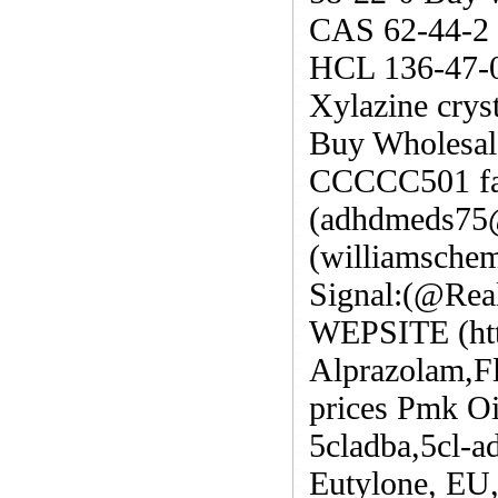
CAS 62-44-2 B
HCL 136-47-
Xylazine crys
Buy Wholesal
CCCCC501 fact
(adhdmeds75@
(williamsche
Signal:(@Rea
WEPSITE (htt
Alprazolam,Fl
prices Pmk O
5cladba,5cl-a
Eutylone, E