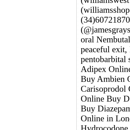
(williamssho
(34)60721870
(@jamesgrays
oral Nembutal
peaceful exit,
pentobarbital
Adipex Online
Buy Ambien O
Carisoprodol
Online Buy D
Buy Diazepam
Online in Lo
Hydrocodone 