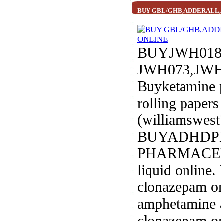
BUY GBL/GHB,ADDERALL
BUYJWH018
JWH073,JW
Buyketamine 
rolling papers
(williamswes
BUYADHDP
PHARMACEUTI
liquid online
clonazepam on
amphetamine 
clonazepam onl