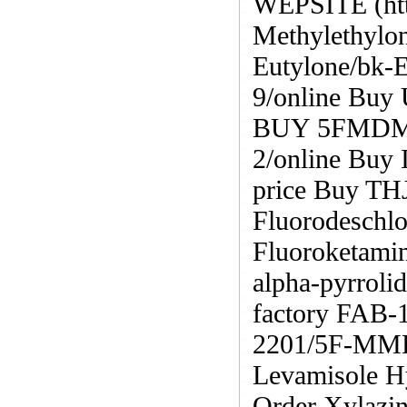
WEPSITE (htt
Methylethylon
Eutylone/bk-
9/online Buy
BUY 5FMDMB-
2/online Buy
price Buy TH
Fluorodeschl
Fluoroketami
alpha-pyrrol
factory FAB-
2201/5F-MM
Levamisole H
Order Xylazin