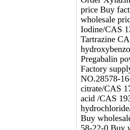
price Buy fa
wholesale pri
Iodine/CAS 12
Tartrazine CA
hydroxybenzo
Pregabalin p
Factory supp
NO.28578-16-7
citrate/CAS 1
acid /CAS 193
hydrochlorid
Buy wholesale
58-22-0 Buy w