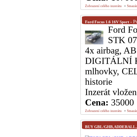
-
Zobrazení celého inzerátu
Smazán
- P
Ford Focus 1.6 16V Sport
Ford Fo
STK 07/
4x airbag, AB
DIGITÁLNÍ KL
mlhovky, C
historie
Inzerát vlože
Cena:
35000
-
Zobrazení celého inzerátu
Smazán
BUY GBL/GHB,ADDERALL