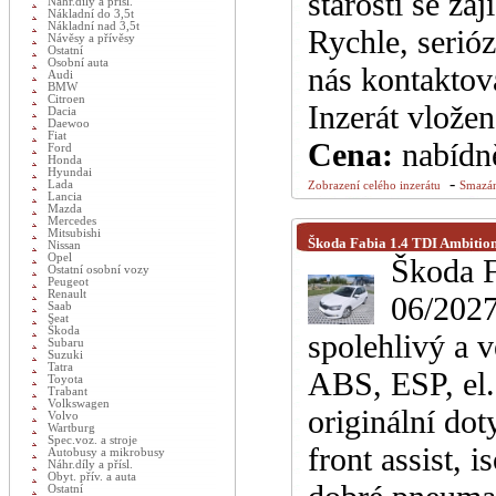
starostí se za
Náhr.dily a přísl.
Nákladní do 3,5t
Nákladní nad 3,5t
Rychle, serióz
Návěsy a přívěsy
Ostatní
Osobní auta
nás kontaktov
Audi
BMW
Citroen
Inzerát vlože
Dacia
Daewoo
Fiat
Cena:
nabídn
Ford
Honda
Hyundai
-
Lada
Zobrazení celého inzerátu
Smazán
Lancia
Mazda
Mercedes
Mitsubishi
Škoda Fabia 1.4 TDI Ambitio
Nissan
Opel
Škoda F
Ostatní osobní vozy
Peugeot
Renault
06/2027
Saab
Seat
Škoda
spolehlivý a 
Subaru
Suzuki
Tatra
ABS, ESP, el
Toyota
Trabant
Volkswagen
originální do
Volvo
Wartburg
Spec.voz. a stroje
front assist
Autobusy a mikrobusy
Náhr.díly a přísl.
Obyt. přív. a auta
Ostatní