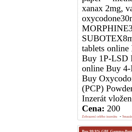
xanax 2mg, va
oxycodone30m
MORPHINE3
SUBOTEX8mg a
tablets online
Buy 1P-LSD P
online Buy 4
Buy Oxycodon
(PCP) Powder
Inzerát vlože
Cena:
200
-
Zobrazení celého inzerátu
Smazán
Buy 99.9% GBL Gamma-Butyro