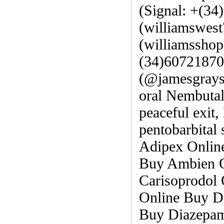
(Signal: +(34
(williamswes
(williamssho
(34)60721870
(@jamesgrays
oral Nembutal
peaceful exit,
pentobarbital
Adipex Online
Buy Ambien O
Carisoprodol
Online Buy D
Buy Diazepam