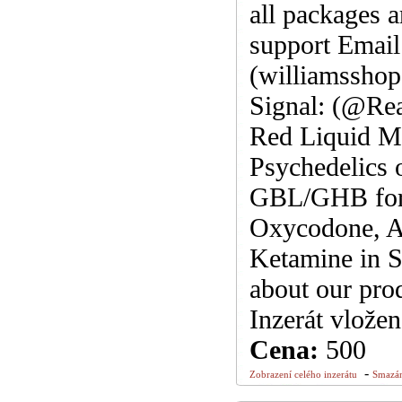
all packages 
support Emai
(williamssho
Signal: (@Re
Red Liquid Me
Psychedelics 
GBL/GHB for 
Oxycodone, A
Ketamine in S
about our pro
Inzerát vlože
Cena:
500
-
Zobrazení celého inzerátu
Smazán