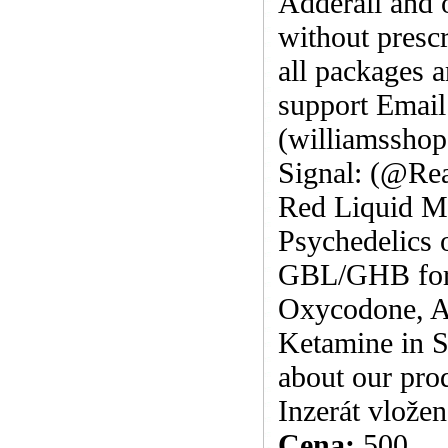
Adderall and 
without presc
all packages 
support Emai
(williamssho
Signal: (@Re
Red Liquid Me
Psychedelics 
GBL/GHB for 
Oxycodone, A
Ketamine in S
about our pro
Inzerát vlože
Cena:
500