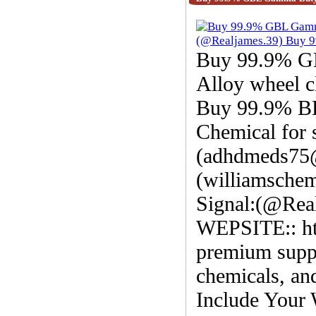
BDO/GBL\GHB Gamma Butyrola
Buy 99.9% G
Alloy wheel c
Buy 99.9% B
Chemical for 
(adhdmeds75@
(williamsche
Signal:(@Rea
WEPSITE:: ht
premium suppl
chemicals, and
Include Your 