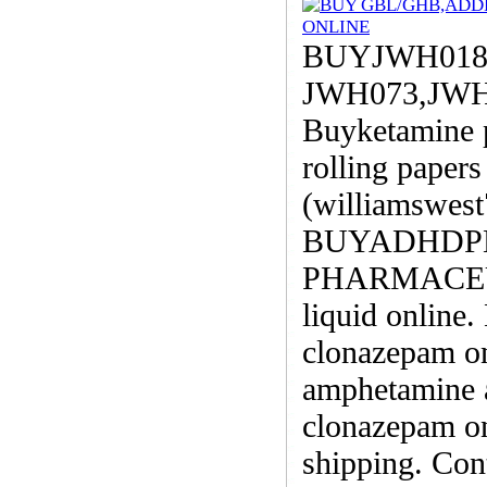
BUYJWH018
JWH073,JW
Buyketamine 
rolling papers
(williamswes
BUYADHDP
PHARMACEUTI
liquid online
clonazepam on
amphetamine 
clonazepam onl
shipping. Con