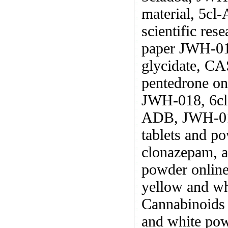
material, 5cl
scientific re
paper JWH-01
glycidate, CA
pentedrone onl
JWH-018, 6cl
ADB, JWH-018
tablets and p
clonazepam, 
powder online
yellow and w
Cannabinoids 
and white po