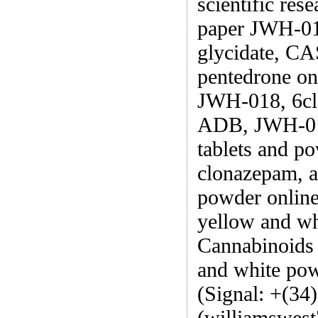
scientific re
paper JWH-01
glycidate, CA
pentedrone onl
JWH-018, 6cl
ADB, JWH-018
tablets and p
clonazepam, 
powder online
yellow and w
Cannabinoids 
and white po
(Signal: +(34
(williamswes