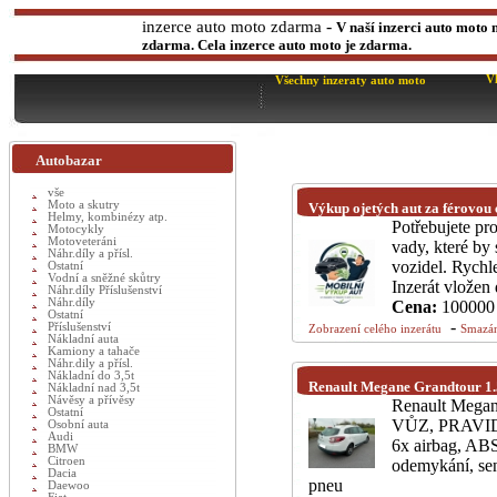
-
inzerce auto moto zdarma
V naší inzerci auto moto 
zdarma. Cela inzerce auto moto je zdarma.
V
Všechny inzeraty auto moto
Autobazar
vše
Moto a skutry
Výkup ojetých aut za férovou
Helmy, kombinézy atp.
Potřebujete pr
Motocykly
Motoveteráni
vady, které by 
Náhr.díly a přísl.
vozidel. Rychle
Ostatní
Vodní a sněžné skůtry
Inzerát vložen
Náhr.díly Příslušenství
Náhr.díly
Cena:
100000
Ostatní
-
Příslušenství
Zobrazení celého inzerátu
Smazán
Nákladní auta
Kamiony a tahače
Náhr.dily a přísl.
Nákladní do 3,5t
Renault Megane Grandtour 1.
Nákladní nad 3,5t
Návěsy a přívěsy
Renault Mega
Ostatní
VŮZ, PRAVID
Osobní auta
Audi
6x airbag, ABS
BMW
Citroen
odemykání, se
Dacia
pneu
Daewoo