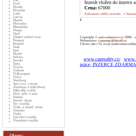
Fiat
Inzerát vložen do inzerce 
Ford
Honda
Cena:
67000
Hyundai
-
Lada
Zobrazení celého inzerátu
Smazán
Lancia
0
Mazda
Mercedes
Mitsubishi
Nissan
Opel
Ostatní osobní vozy
Copiright © auto.euinzerce.cz 2006 -
Peugeot
Webmaster:
t.mastny@tiscali.cz
Renault
Chcete mít i Vy svoji soukromou nebio
Saab
Seat
Škoda
Subaru
www.capreality.cz/
www.r
Suzuki
Tatra
práce, INZERCE ZDARM
Toyota
Trabant
Volkswagen
Volvo
Wartburg
Spec.voz. a stroje
Autobusy a mikrobusy
Náhr.díly a přísl.
Obyt. přív. a auta
Ostatní
Staveb. stroje
Ter. vozidla
Trakt. a zemid. stroje
Veteráni
Vraky
Závodní vozidla
Ukradená vozidla
Okresy: