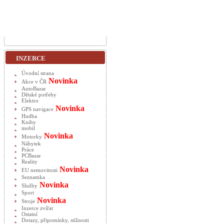
INZERCE
Úvodní strana
Novinka
Akce v ČR
AutoBazar
Dětské potřeby
Elektro
Novinka
GPS navigace
Hudba
Knihy
mobil
Novinka
Motorky
Nábytek
Práce
PCBazar
Reality
Novinka
EU nemovitosti
Seznamka
Novinka
Služby
Sport
Novinka
Stroje
Inzerce zvířat
Ostatní
Dotazy, připomínky, stížnosti