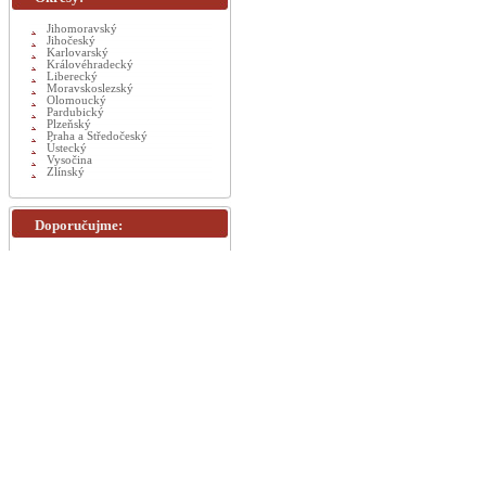
Jihomoravský
Jihočeský
Karlovarský
Královéhradecký
Liberecký
Moravskoslezský
Olomoucký
Pardubický
Plzeňský
Praha a Středočeský
Ústecký
Vysočina
Zlínský
Doporučujme: