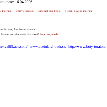
auto moto: 16.04.2026
-
-
-
í inzerátu.
Úpravy inzerátu.
zapoměl jsem heslo.
Vložení nového inzerátu
autoinzerce, Autobazar zdarma
 firemni stránku levně a kvalitně?
kontaktujte nás.
ekvalifikace.com/
www.ucetnictvi-dudr.cz/
http://www.boty-toratora.
A