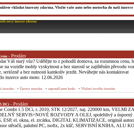
můžete vkládat inzeraty zdarma. Vložte vaše auto nebo motorku do naší inzerce a
ložit nový inzerat zdarma
- Prodám
 cenu
odat Váš starý vůz? Udělějte to z pohodlí domova, za rozumnou cenu, b
se na vozidle mohly vyskytnout a bez starostí se zajištěním převodu voz
, seriózně a bez nutnosti kamkoliv jezdit. Neváhejte nás kontaktovat
 do inzerce auto moto: 12.06.2026
-
-
-
í inzerátu.
Úpravy inzerátu.
zapoměl jsem heslo.
Vložení nového inzerátu
- Prodám
5 DCi
ne Combi 1.5 DCi, r. 2010, STK 12/2027, naj. 220000 km, VELM
ELNÝ SERVIS=NOVÉ ROZVODY A OLEJ, spolehlivý a úsporný na
, ESP, el. okna, el. zrcátka, DIGITAL KLIMATIZACE, originál autorá
nsor stěračů, palubní PC, isofix, 2x klíč, SERVISNÍ KNIHA, ALU K