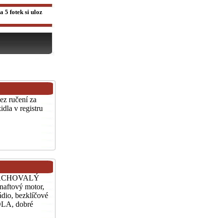
 5 fotek si uloz
ez ručení za
idla v registru
I ZACHOVALÝ
ftový motor,
dio, bezklíčové
OLA, dobré