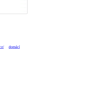
cz/
domácí