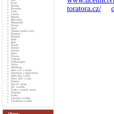
www.ucetnictvi
Fiat
Ford
Honda
toratora.cz/
Hyundai
Lada
Lancia
Mazda
Mercedes
Mitsubishi
Nissan
Opel
Ostatní osobní vozy
Peugeot
Renault
Saab
Seat
Škoda
Subaru
Suzuki
Tatra
Toyota
Trabant
Volkswagen
Volvo
Wartburg
Spec.voz. a stroje
Autobusy a mikrobusy
Náhr.díly a přísl.
Obyt. přív. a auta
Ostatní
Staveb. stroje
Ter. vozidla
Trakt. a zemid. stroje
Veteráni
Vraky
Závodní vozidla
Ukradená vozidla
Okresy: