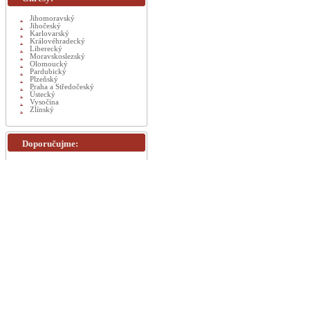
Jihomoravský
Jihočeský
Karlovarský
Královéhradecký
Liberecký
Moravskoslezský
Olomoucký
Pardubický
Plzeňský
Praha a Středočeský
Ústecký
Vysočina
Zlínský
Doporučujme: