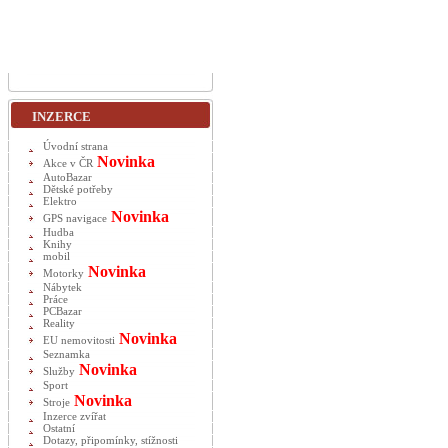
INZERCE
Úvodní strana
Novinka
Akce v ČR
AutoBazar
Dětské potřeby
Elektro
Novinka
GPS navigace
Hudba
Knihy
mobil
Novinka
Motorky
Nábytek
Práce
PCBazar
Reality
Novinka
EU nemovitosti
Seznamka
Novinka
Služby
Sport
Novinka
Stroje
Inzerce zvířat
Ostatní
Dotazy, připomínky, stížnosti