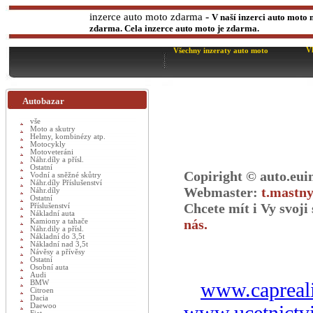
-
inzerce auto moto zdarma
V naší inzerci auto moto 
zdarma. Cela inzerce auto moto je zdarma.
V
Všechny inzeraty auto moto
Autobazar
vše
Moto a skutry
Helmy, kombinézy atp.
Motocykly
Motoveteráni
Náhr.díly a přísl.
Ostatní
Copiright © auto.eui
Vodní a sněžné skůtry
Náhr.díly Příslušenství
Webmaster:
t.mastny
Náhr.díly
Ostatní
Chcete mít i Vy svoj
Příslušenství
Nákladní auta
nás.
Kamiony a tahače
Náhr.dily a přísl.
Nákladní do 3,5t
Nákladní nad 3,5t
Návěsy a přívěsy
Ostatní
Osobní auta
Audi
BMW
www.capreali
Citroen
Dacia
Daewoo