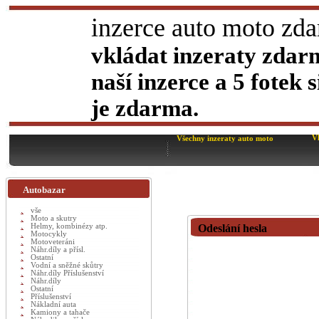
inzerce auto moto zd
vkládat inzeraty zdar
naší inzerce a 5 fotek
je zdarma.
V
Všechny inzeraty auto moto
Autobazar
vše
Moto a skutry
Helmy, kombinézy atp.
Odeslání hesla
Motocykly
Motoveteráni
Náhr.díly a přísl.
Ostatní
Vodní a sněžné skůtry
Náhr.díly Příslušenství
Náhr.díly
Ostatní
Příslušenství
Nákladní auta
Kamiony a tahače