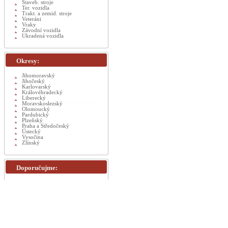
Staveb. stroje
Ter. vozidla
Trakt. a zemid. stroje
Veteráni
Vraky
Závodní vozidla
Ukradená vozidla
Okresy:
Jihomoravský
Jihočeský
Karlovarský
Královéhradecký
Liberecký
Moravskoslezský
Olomoucký
Pardubický
Plzeňský
Praha a Středočeský
Ústecký
Vysočina
Zlínský
Doporučujme: