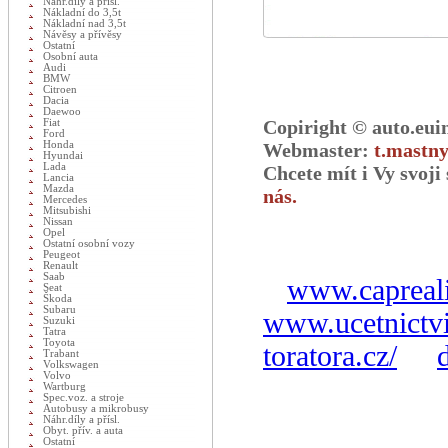
Náhr.dily a přísl.
Nákladní do 3,5t
Nákladní nad 3,5t
Návěsy a přívěsy
Ostatní
Osobní auta
Audi
BMW
Citroen
Dacia
Daewoo
Copiright © auto.eui
Fiat
Ford
Honda
Webmaster:
t.mastny
Hyundai
Lada
Chcete mít i Vy svoj
Lancia
Mazda
nás.
Mercedes
Mitsubishi
Nissan
Opel
Ostatní osobní vozy
Peugeot
Renault
Saab
www.capreali
Seat
Škoda
Subaru
www.ucetnictvi
Suzuki
Tatra
Toyota
toratora.cz/
Trabant
Volkswagen
Volvo
Wartburg
Spec.voz. a stroje
Autobusy a mikrobusy
Náhr.díly a přísl.
Obyt. přív. a auta
Ostatní