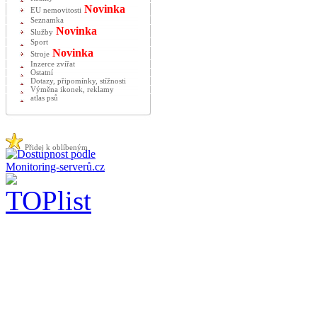
Novinka
EU nemovitosti
Seznamka
Novinka
Služby
Sport
Novinka
Stroje
Inzerce zvířat
Ostatní
Dotazy, připomínky, stížnosti
Výměna ikonek, reklamy
atlas psů
Přidej k oblíbeným