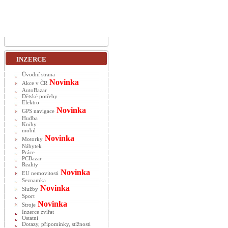
INZERCE
Úvodní strana
Novinka
Akce v ČR
AutoBazar
Dětské potřeby
Elektro
Novinka
GPS navigace
Hudba
Knihy
mobil
Novinka
Motorky
Nábytek
Práce
PCBazar
Reality
Novinka
EU nemovitosti
Seznamka
Novinka
Služby
Sport
Novinka
Stroje
Inzerce zvířat
Ostatní
Dotazy, připomínky, stížnosti