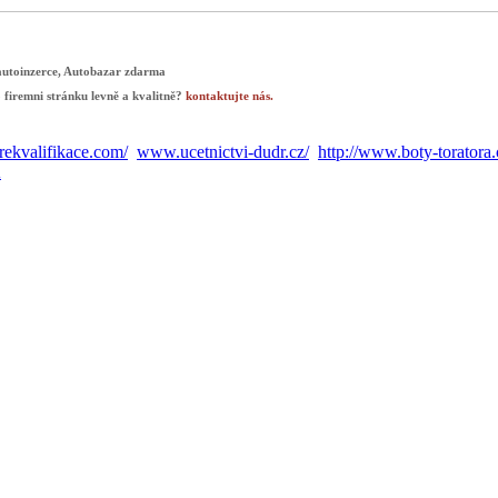
autoinzerce, Autobazar zdarma
 firemni stránku levně a kvalitně?
kontaktujte nás.
ekvalifikace.com/
www.ucetnictvi-dudr.cz/
http://www.boty-toratora.
A