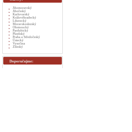
Jihomoravský
Jihočeský
Karlovarský
Královéhradecký
Liberecký
Moravskoslezský
Olomoucký
Pardubický
Plzeňský
Praha a Středočeský
Ústecký
Vysočina
Zlínský
Doporučujme: