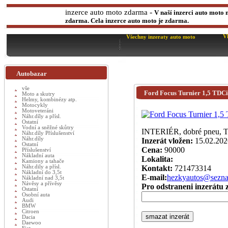
-
inzerce auto moto zdarma
V naší inzerci auto moto 
zdarma. Cela inzerce auto moto je zdarma.
V
Všechny inzeraty auto moto
Autobazar
vše
Ford Focus Turnier 1,5 TDCi
Moto a skutry
Helmy, kombinézy atp.
Motocykly
Motoveteráni
Náhr.díly a přísl.
Ostatní
Vodní a sněžné skůtry
INTERIÉR, dobré pneu, T
Náhr.díly Příslušenství
Náhr.díly
Inzerát vložen:
15.02.202
Ostatní
Cena:
90000
Příslušenství
Nákladní auta
Lokalita:
Kamiony a tahače
Náhr.dily a přísl.
Kontakt:
721473314
Nákladní do 3,5t
E-mail:
hezkyautos@sezn
Nákladní nad 3,5t
Návěsy a přívěsy
Pro odstraneni inzerátu z
Ostatní
Osobní auta
Audi
BMW
Citroen
Dacia
Daewoo