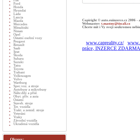
Fiat
Ford
Honda
Hyundai
Lada
Lancia
Copiright © auto.euinzerce.cz 2006 -
Mazda
Webmaster:
t.mastny@tiscali.cz
Mercedes
Chcete mít i Vy svoji soukromou nebio
Mitsubishi
Nissan
Opel
Ostatní osobní vozy
Peugeot
www.capreality.cz/
www.r
Renault
práce, INZERCE ZDARM
Saab
Seat
Škoda
Subaru
Suzuki
Tatra
Toyota
Trabant
Volkswagen
Volvo
Wartburg
Spec.voz. a stroje
Autobusy a mikrobusy
Náhr.díly a přísl.
Obyt. přív. a auta
Ostatní
Staveb. stroje
Ter. vozidla
Trakt. a zemid. stroje
Veteráni
Vraky
Závodní vozidla
Ukradená vozidla
Okresy: