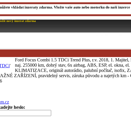
můžete vkládat inzeraty zdarma. Vložte vaše auto nebo motorku do naší inzerce a
ložit nový inzerat zdarma
Ford Focus Combi 1.5 TDCi Trend Plus, r.v. 2018, 1. Majitel
naj. 255000 km, dobrý stav, 6x airbag, ABS, ESP, el. okna, el. 
'
KLIMATIZACE, originál autorádio, palubní počítač, isof
AŽNÉ ZAŘÍZENÍ, pravidelný servis, záruka původu a najetých km - 
6
am.cz
adejte heslo: